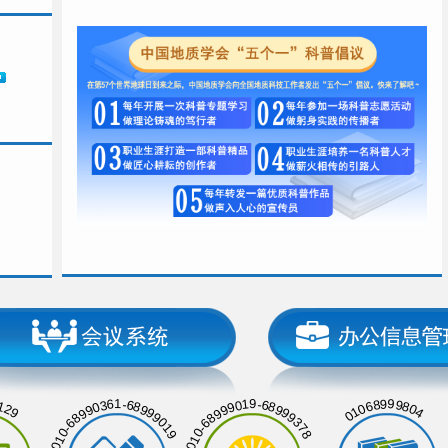
129
01068999804
010-68990361-68999019
010-68999019-68999378