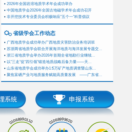
▪
2026年全国岩溶地质学术年会成功举办
▪
中国地质学会2026年全国古地磁学术年会成功召开
▪
非开挖技术专业委员会积极响应“五个一”科普倡议
省级学会工作动态
▪
广西地质学会成功举办广西地质灾害防治业务培训班
▪
苏浙两省地质学会联合开展海洋地质与海洋发展专题交...
▪
浙江省地质学会举办2026年首期全省地勘行业继续...
▪
以“三走”促“四引领”锻造地质战略后备力量——天...
▪
山东省地质学会成功举办1∶5万矿产地质调查暨山东...
▪
聚焦富硒产业与地质服务赋能高质量发展 ——广东省...
01068990110
01068999020