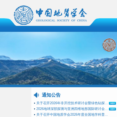
通知公告
▪
关于召开2026年非开挖技术研讨会暨绿色钻探...
▪
2026地球深部探测与亚洲四维地形国际研讨会...
▪
关于召开中国地质学会2026年度全国地学科普...