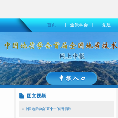
首页
|
全景学会
|
党建
图文视频
▪
中国地质学会“五个一”科普倡议