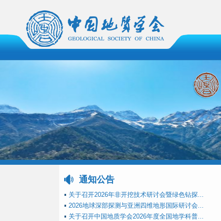
通知公告
▪
关于召开2026年非开挖技术研讨会暨绿色钻探...
▪
2026地球深部探测与亚洲四维地形国际研讨会...
▪
关于召开中国地质学会2026年度全国地学科普...