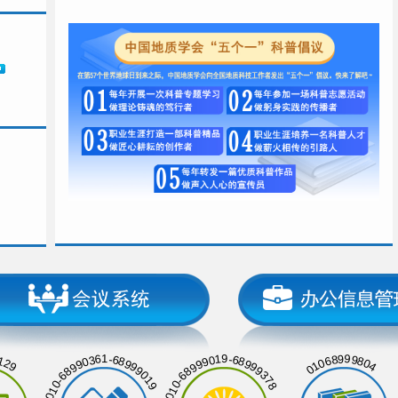
129
01068999804
010-68990361-68999019
010-68999019-68999378