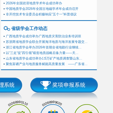
▪
2026年全国岩溶地质学术年会成功举办
▪
中国地质学会2026年全国古地磁学术年会成功召开
▪
非开挖技术专业委员会积极响应“五个一”科普倡议
省级学会工作动态
▪
广西地质学会成功举办广西地质灾害防治业务培训班
▪
苏浙两省地质学会联合开展海洋地质与海洋发展专题交...
▪
浙江省地质学会举办2026年首期全省地勘行业继续...
▪
以“三走”促“四引领”锻造地质战略后备力量——天...
▪
山东省地质学会成功举办1∶5万矿产地质调查暨山东...
▪
聚焦富硒产业与地质服务赋能高质量发展 ——广东省...
01068990110
01068999020