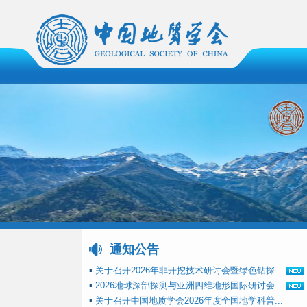
通知公告
▪
关于召开2026年非开挖技术研讨会暨绿色钻探...
▪
2026地球深部探测与亚洲四维地形国际研讨会...
▪
关于召开中国地质学会2026年度全国地学科普...