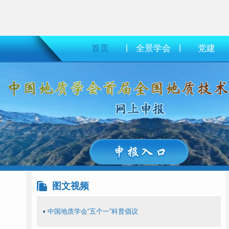
首页
|
全景学会
|
党建
图文视频
▪
中国地质学会“五个一”科普倡议