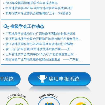
▪
2026年全国岩溶地质学术年会成功举办
▪
中国地质学会2026年全国古地磁学术年会成功召开
▪
非开挖技术专业委员会积极响应“五个一”科普倡议
省级学会工作动态
▪
广西地质学会成功举办广西地质灾害防治业务培训班
▪
苏浙两省地质学会联合开展海洋地质与海洋发展专题交...
▪
浙江省地质学会举办2026年首期全省地勘行业继续...
▪
以“三走”促“四引领”锻造地质战略后备力量——天...
▪
山东省地质学会成功举办1∶5万矿产地质调查暨山东...
▪
聚焦富硒产业与地质服务赋能高质量发展 ——广东省...
01068990110
01068999020