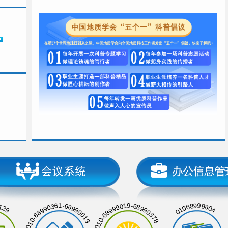
129
01068999804
010-68990361-68999019
010-68999019-68999378