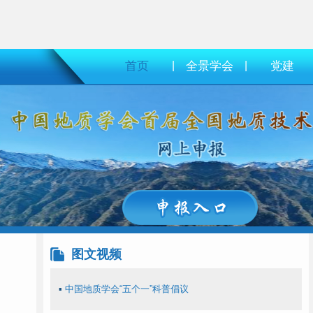
首页
|
全景学会
|
党建
图文视频
▪
中国地质学会“五个一”科普倡议