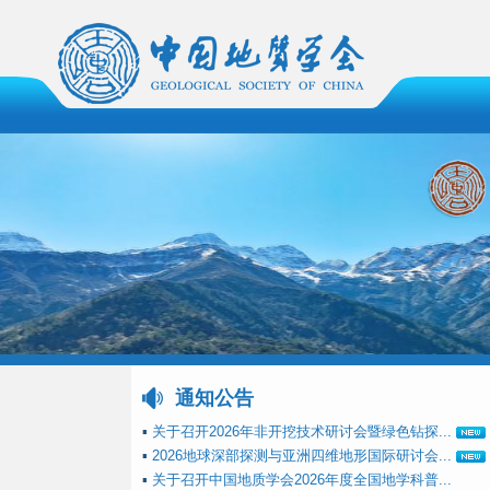
通知公告
▪
关于召开2026年非开挖技术研讨会暨绿色钻探...
▪
2026地球深部探测与亚洲四维地形国际研讨会...
▪
关于召开中国地质学会2026年度全国地学科普...