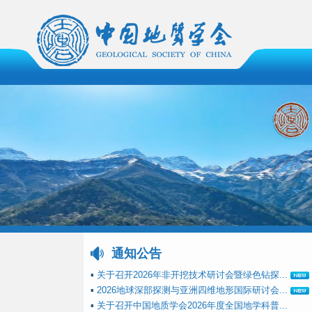
通知公告
▪
关于召开2026年非开挖技术研讨会暨绿色钻探...
▪
2026地球深部探测与亚洲四维地形国际研讨会...
▪
关于召开中国地质学会2026年度全国地学科普...