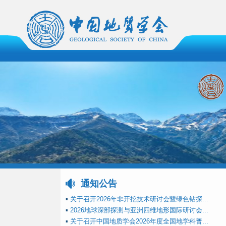
通知公告
▪
关于召开2026年非开挖技术研讨会暨绿色钻探...
▪
2026地球深部探测与亚洲四维地形国际研讨会...
▪
关于召开中国地质学会2026年度全国地学科普...