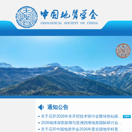
通知公告
▪
关于召开2026年非开挖技术研讨会暨绿色钻探...
▪
2026地球深部探测与亚洲四维地形国际研讨会...
▪
关于召开中国地质学会2026年度全国地学科普...