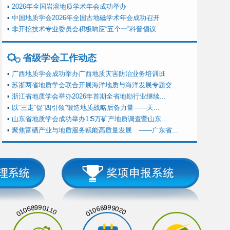
▪
2026年全国岩溶地质学术年会成功举办
▪
中国地质学会2026年全国古地磁学术年会成功召开
▪
非开挖技术专业委员会积极响应“五个一”科普倡议
省级学会工作动态
▪
广西地质学会成功举办广西地质灾害防治业务培训班
▪
苏浙两省地质学会联合开展海洋地质与海洋发展专题交...
▪
浙江省地质学会举办2026年首期全省地勘行业继续...
▪
以“三走”促“四引领”锻造地质战略后备力量——天...
▪
山东省地质学会成功举办1∶5万矿产地质调查暨山东...
▪
聚焦富硒产业与地质服务赋能高质量发展 ——广东省...
01068990110
01068999020