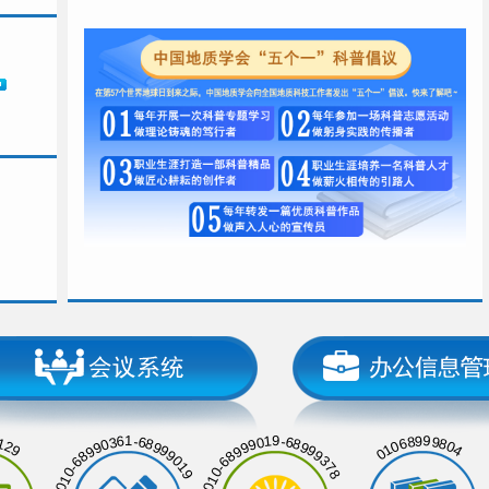
129
01068999804
010-68990361-68999019
010-68999019-68999378