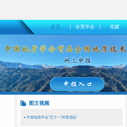
首页
|
全景学会
|
党建
图文视频
▪
中国地质学会“五个一”科普倡议