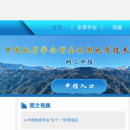
首页
|
全景学会
|
党建
图文视频
▪
中国地质学会“五个一”科普倡议