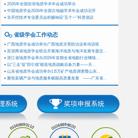
▪
2026年全国岩溶地质学术年会成功举办
▪
中国地质学会2026年全国古地磁学术年会成功召开
▪
非开挖技术专业委员会积极响应“五个一”科普倡议
省级学会工作动态
▪
广西地质学会成功举办广西地质灾害防治业务培训班
▪
苏浙两省地质学会联合开展海洋地质与海洋发展专题交...
▪
浙江省地质学会举办2026年首期全省地勘行业继续...
▪
以“三走”促“四引领”锻造地质战略后备力量——天...
▪
山东省地质学会成功举办1∶5万矿产地质调查暨山东...
▪
聚焦富硒产业与地质服务赋能高质量发展 ——广东省...
01068990110
01068999020