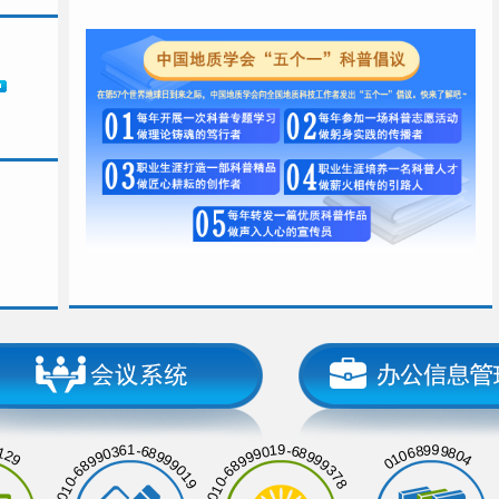
129
01068999804
010-68990361-68999019
010-68999019-68999378