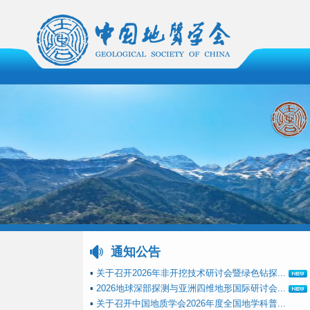
通知公告
▪
关于召开2026年非开挖技术研讨会暨绿色钻探...
▪
2026地球深部探测与亚洲四维地形国际研讨会...
▪
关于召开中国地质学会2026年度全国地学科普...