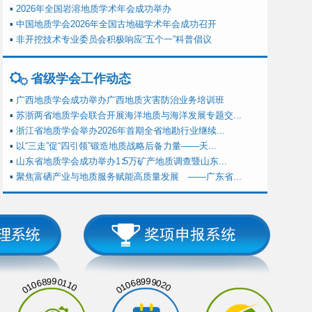
▪
2026年全国岩溶地质学术年会成功举办
▪
中国地质学会2026年全国古地磁学术年会成功召开
▪
非开挖技术专业委员会积极响应“五个一”科普倡议
省级学会工作动态
▪
广西地质学会成功举办广西地质灾害防治业务培训班
▪
苏浙两省地质学会联合开展海洋地质与海洋发展专题交...
▪
浙江省地质学会举办2026年首期全省地勘行业继续...
▪
以“三走”促“四引领”锻造地质战略后备力量——天...
▪
山东省地质学会成功举办1∶5万矿产地质调查暨山东...
▪
聚焦富硒产业与地质服务赋能高质量发展 ——广东省...
01068990110
01068999020