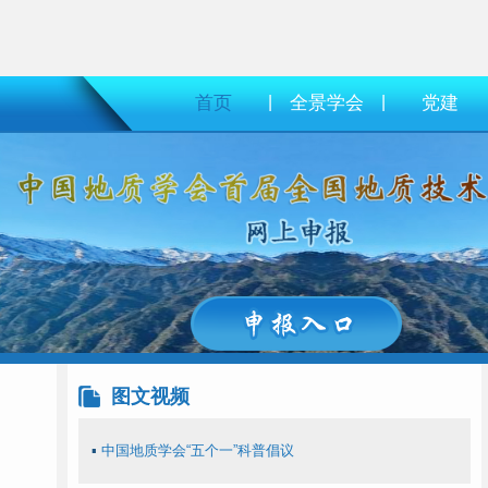
首页
|
全景学会
|
党建
图文视频
▪
中国地质学会“五个一”科普倡议