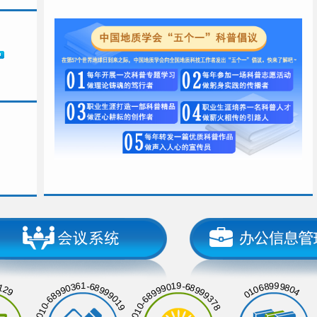
129
01068999804
010-68990361-68999019
010-68999019-68999378