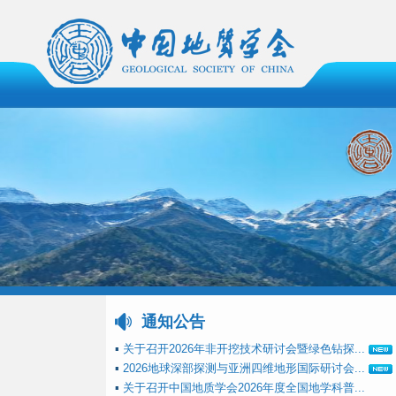
通知公告
▪
关于召开2026年非开挖技术研讨会暨绿色钻探...
▪
2026地球深部探测与亚洲四维地形国际研讨会...
▪
关于召开中国地质学会2026年度全国地学科普...