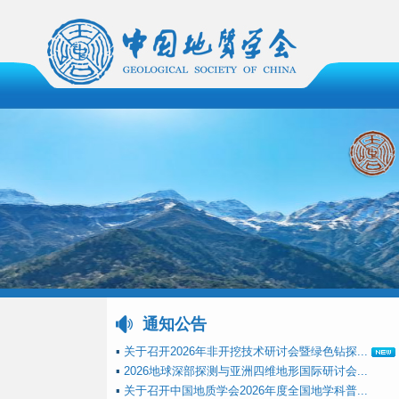
通知公告
▪
关于召开2026年非开挖技术研讨会暨绿色钻探...
▪
2026地球深部探测与亚洲四维地形国际研讨会...
▪
关于召开中国地质学会2026年度全国地学科普...