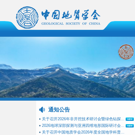
通知公告
▪
关于召开2026年非开挖技术研讨会暨绿色钻探...
▪
2026地球深部探测与亚洲四维地形国际研讨会...
▪
关于召开中国地质学会2026年度全国地学科普...