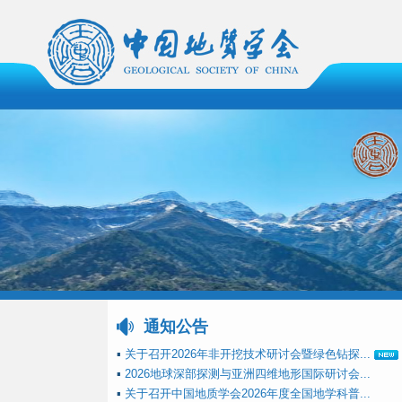
通知公告
▪
关于召开2026年非开挖技术研讨会暨绿色钻探...
▪
2026地球深部探测与亚洲四维地形国际研讨会...
▪
关于召开中国地质学会2026年度全国地学科普...