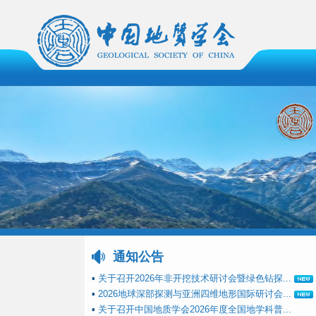
通知公告
▪
关于召开2026年非开挖技术研讨会暨绿色钻探...
▪
2026地球深部探测与亚洲四维地形国际研讨会...
▪
关于召开中国地质学会2026年度全国地学科普...