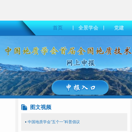
首页
|
全景学会
|
党建
图文视频
▪
中国地质学会“五个一”科普倡议