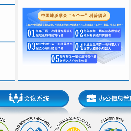
129
01068999804
010-68990361-68999019
010-68999019-68999378