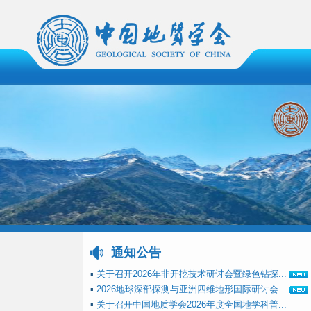
通知公告
▪
关于召开2026年非开挖技术研讨会暨绿色钻探...
▪
2026地球深部探测与亚洲四维地形国际研讨会...
▪
关于召开中国地质学会2026年度全国地学科普...