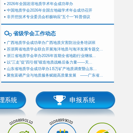
▪
2026年全国岩溶地质学术年会成功举办
▪
中国地质学会2026年全国古地磁学术年会成功召开
▪
非开挖技术专业委员会积极响应“五个一”科普倡议
省级学会工作动态
▪
广西地质学会成功举办广西地质灾害防治业务培训班
▪
苏浙两省地质学会联合开展海洋地质与海洋发展专题交...
▪
浙江省地质学会举办2026年首期全省地勘行业继续...
▪
以“三走”促“四引领”锻造地质战略后备力量——天...
▪
山东省地质学会成功举办1∶5万矿产地质调查暨山东...
▪
聚焦富硒产业与地质服务赋能高质量发展 ——广东省...
01068990110
01068999020