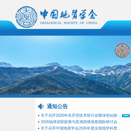
通知公告
▪
关于召开2026年非开挖技术研讨会暨绿色钻探...
▪
2026地球深部探测与亚洲四维地形国际研讨会...
▪
关于召开中国地质学会2026年度全国地学科普...