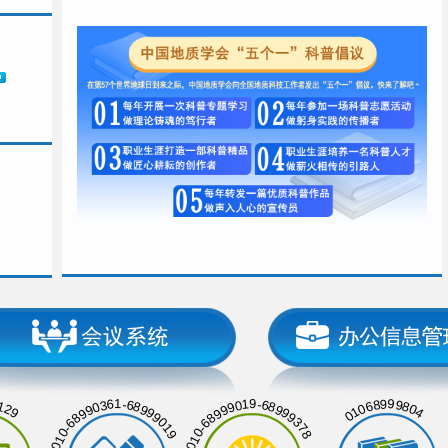
129
01068999804
010-68990361-68999019
010-68999019-68999378