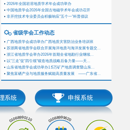
▪
2026年全国岩溶地质学术年会成功举办
▪
中国地质学会2026年全国古地磁学术年会成功召开
▪
非开挖技术专业委员会积极响应“五个一”科普倡议
省级学会工作动态
▪
广西地质学会成功举办广西地质灾害防治业务培训班
▪
苏浙两省地质学会联合开展海洋地质与海洋发展专题交...
▪
浙江省地质学会举办2026年首期全省地勘行业继续...
▪
以“三走”促“四引领”锻造地质战略后备力量——天...
▪
山东省地质学会成功举办1∶5万矿产地质调查暨山东...
▪
聚焦富硒产业与地质服务赋能高质量发展 ——广东省...
01068990110
01068999020