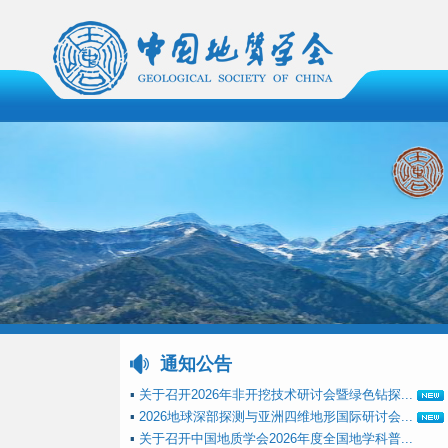
通知公告
▪
关于召开2026年非开挖技术研讨会暨绿色钻探...
▪
2026地球深部探测与亚洲四维地形国际研讨会...
▪
关于召开中国地质学会2026年度全国地学科普...