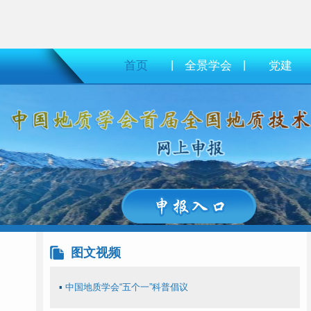
首页
|
全景学会
|
党建
图文视频
▪
中国地质学会“五个一”科普倡议