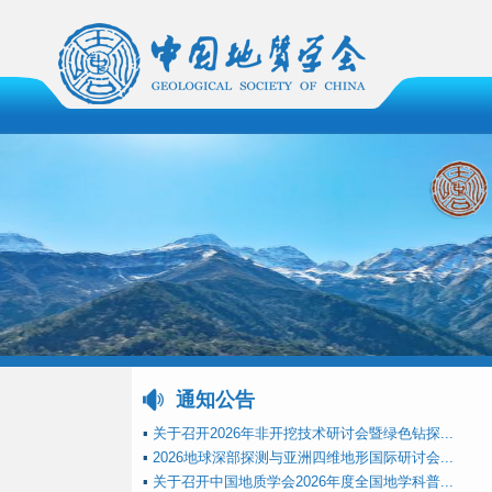
通知公告
▪
关于召开2026年非开挖技术研讨会暨绿色钻探...
▪
2026地球深部探测与亚洲四维地形国际研讨会...
▪
关于召开中国地质学会2026年度全国地学科普...