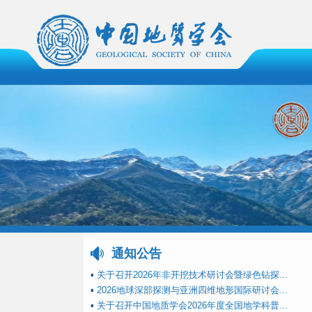
通知公告
▪
关于召开2026年非开挖技术研讨会暨绿色钻探...
▪
2026地球深部探测与亚洲四维地形国际研讨会...
▪
关于召开中国地质学会2026年度全国地学科普...